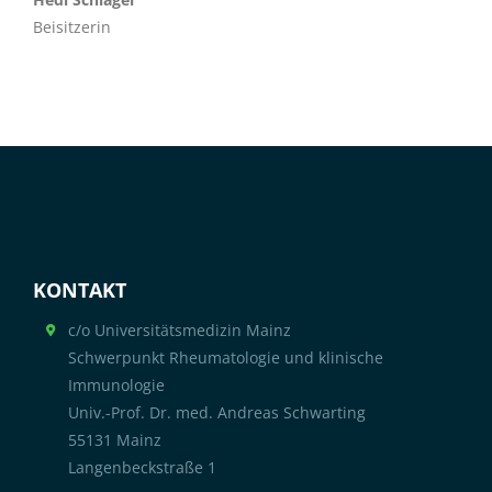
Beisitzerin
KONTAKT
c/o Universitätsmedizin Mainz
Schwerpunkt Rheumatologie und klinische
Immunologie
Univ.-Prof. Dr. med. Andreas Schwarting
55131 Mainz
Langenbeckstraße 1